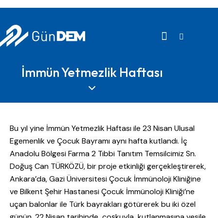
İmmün Yetmezlik Haftası
Bu yıl yine İmmün Yetmezlik Haftası ile 23 Nisan Ulusal
Egemenlik ve Çocuk Bayramı aynı hafta kutlandı. İç
Anadolu Bölgesi Farma 2 Tıbbi Tanıtım Temsilcimiz Sn.
Doğuş Can TÜRKÖZÜ, bir proje etkinliği gerçekleştirerek,
Ankara’da, Gazi Üniversitesi Çocuk İmmünoloji Kliniğine
ve Bilkent Şehir Hastanesi Çocuk İmmünoloji Kliniği’ne
uçan balonlar ile Türk bayrakları götürerek bu iki özel
günün, 22 Nisan tarihinde çoşkuyla kutlanmasına vesile