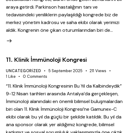
araya getirdi. Parkinson hastalığının tanı ve
tedavisindeki yeniliklerin paylaşıldığı kongrede biz de
merkez yönetim kadrosu ve saha ekibi olarak yerimizi
aldık. Kongrenin öne çıkan oturumlarından biri de…
11. Klinik İmmünoloji Kongresi
UNCATEGORIZED
5 September 2025
211
Views
1
Like
0
Comments
“11. Klinik İmmünoloji Kongresinin Bu Yıl da Kalbindeydik”
9-12 Nisan tarihleri arasında Antalya’da gerçekleşen,
İmmünoloji alanındaki en önemli bilimsel buluşmalardan
biri olan 11. Klinik İmmünoloji Kongresi’ne Gamunex-C
ekibi olarak bu yıl da güçlü bir şekilde katıldık. Bu yıl da
ana sponsor olarak yer aldığımız kongrede, bilimsel
katkımız ve sosyal sorumluluk yaklaşımımızla öne çıktık.