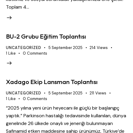
Toplam 4…
BU-2 Grubu Eğitim Toplantısı
UNCATEGORIZED
5 September 2025
214
Views
1
Like
0
Comments
Xadago Ekip Lansman Toplantısı
UNCATEGORIZED
5 September 2025
211
Views
1
Like
0
Comments
“2025 yılına yeni ürün heyecanı ile güçlü bir başlangıç
yaptık.” Parkinson hastalığı tedavisinde kullanılan, dünya
genelinde 26 ülkede onaylı ve jeneriği bulunmayan
Safinamid etken maddesine sahip ürünümüz, Türkiye’de