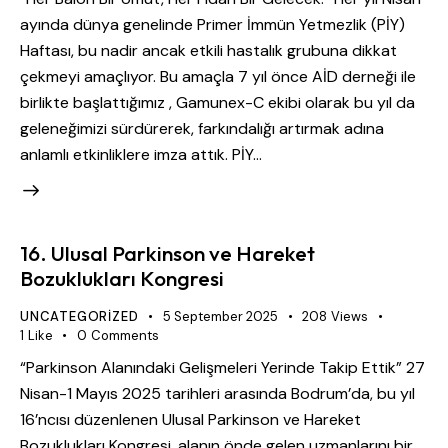
ayında dünya genelinde Primer İmmün Yetmezlik (PİY)
Haftası, bu nadir ancak etkili hastalık grubuna dikkat
çekmeyi amaçlıyor. Bu amaçla 7 yıl önce AİD derneği ile
birlikte başlattığımız , Gamunex-C ekibi olarak bu yıl da
geleneğimizi sürdürerek, farkındalığı artırmak adına
anlamlı etkinliklere imza attık. PİY…
16. Ulusal Parkinson ve Hareket
Bozuklukları Kongresi
UNCATEGORIZED
5 September 2025
208
Views
1
Like
0
Comments
“Parkinson Alanındaki Gelişmeleri Yerinde Takip Ettik” 27
Nisan-1 Mayıs 2025 tarihleri arasında Bodrum’da, bu yıl
16’ncısı düzenlenen Ulusal Parkinson ve Hareket
Bozuklukları Kongresi, alanın önde gelen uzmanlarını bir