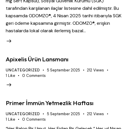
mg Sert Kapsül), Sosyal Güvenlik Kurumu (SGK)
tarafından karşılanan ilaçlar listesine dahil edilmiştir. Bu
kapsamda ODOMZO®, 4 Nisan 2025 tarihi itibarıyla SGK
geri ödeme kapsamına girmiştir. ODOMZO®, erişkin
hastalarda lokal olarak ilerlemiş bazal…
Apixelis Ürün Lansmanı
UNCATEGORIZED
5 September 2025
212
Views
1
Like
0
Comments
Primer İmmün Yetmezlik Haftası
UNCATEGORIZED
5 September 2025
212
Views
1
Like
0
Comments
“Her Balon Bir Umut, Her Fidan Bir Gelecek.” Her yıl Nisan