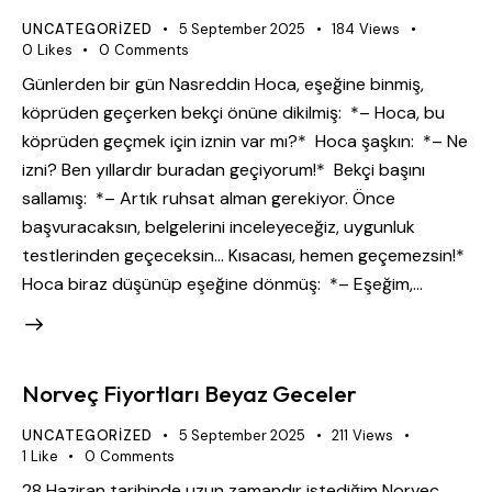
UNCATEGORIZED
5 September 2025
184
Views
0
Likes
0
Comments
Günlerden bir gün Nasreddin Hoca, eşeğine binmiş,
köprüden geçerken bekçi önüne dikilmiş: *– Hoca, bu
köprüden geçmek için iznin var mı?* Hoca şaşkın: *– Ne
izni? Ben yıllardır buradan geçiyorum!* Bekçi başını
sallamış: *– Artık ruhsat alman gerekiyor. Önce
başvuracaksın, belgelerini inceleyeceğiz, uygunluk
testlerinden geçeceksin… Kısacası, hemen geçemezsin!*
Hoca biraz düşünüp eşeğine dönmüş: *– Eşeğim,…
Norveç Fiyortları Beyaz Geceler
UNCATEGORIZED
5 September 2025
211
Views
1
Like
0
Comments
28 Haziran tarihinde uzun zamandır istediğim Norveç