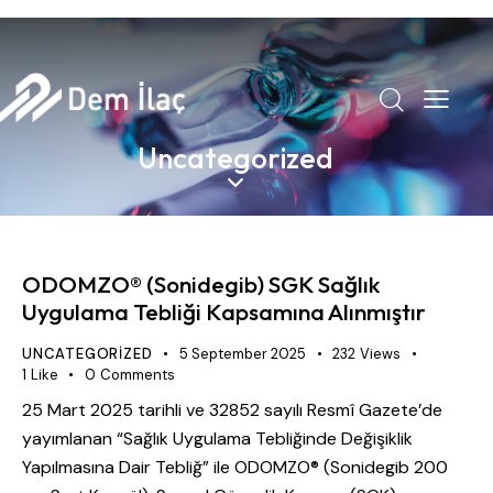
Uncategorized
ODOMZO® (Sonidegib) SGK Sağlık
Uygulama Tebliği Kapsamına Alınmıştır
UNCATEGORIZED
5 September 2025
232
Views
1
Like
0
Comments
25 Mart 2025 tarihli ve 32852 sayılı Resmî Gazete’de
yayımlanan “Sağlık Uygulama Tebliğinde Değişiklik
Yapılmasına Dair Tebliğ” ile ODOMZO® (Sonidegib 200