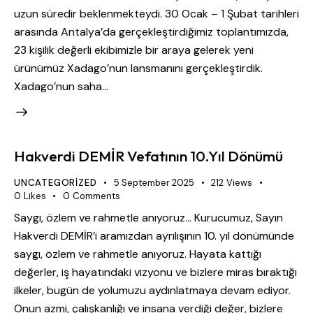
uzun süredir beklenmekteydi. 30 Ocak – 1 Şubat tarihleri
arasında Antalya’da gerçekleştirdiğimiz toplantımızda,
23 kişilik değerli ekibimizle bir araya gelerek yeni
ürünümüz Xadago’nun lansmanını gerçekleştirdik.
Xadago’nun saha…
Hakverdi DEMİR Vefatının 10.Yıl Dönümü
UNCATEGORIZED
5 September 2025
212
Views
0
Likes
0
Comments
Saygı, özlem ve rahmetle anıyoruz... Kurucumuz, Sayın
Hakverdi DEMİR’i aramızdan ayrılışının 10. yıl dönümünde
saygı, özlem ve rahmetle anıyoruz. Hayata kattığı
değerler, iş hayatındaki vizyonu ve bizlere miras bıraktığı
ilkeler, bugün de yolumuzu aydınlatmaya devam ediyor.
Onun azmi, çalışkanlığı ve insana verdiği değer, bizlere