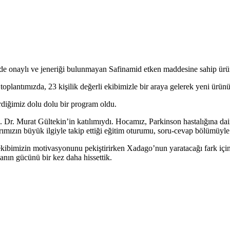
kede onaylı ve jeneriği bulunmayan Safinamid etken maddesine sahip ü
 toplantımızda, 23 kişilik değerli ekibimizle bir araya gelerek yeni ür
rdiğimiz dolu dolu bir program oldu.
. Dr. Murat Gültekin’in katılımıydı. Hocamız, Parkinson hastalığına da
rımızın büyük ilgiyle takip ettiği eğitim oturumu, soru-cevap bölümüyle 
ekibimizin motivasyonunu pekiştirirken Xadago’nun yaratacağı fark için
anın gücünü bir kez daha hissettik.