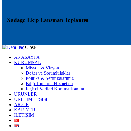
Xadago Ekip Lansman Toplantısı
Close
ANASAYFA
KURUMSAL
Misyon & Vizyon
Değer ve Sorumluluklar
Politika & Sertifikalarımız
Bilgi Toplumu Hizmetleri
Kişisel Verileri Koruma Kanunu
ÜRÜNLER
ÜRETİM TESİSİ
AR-GE
KARİYER
İLETİŞİM