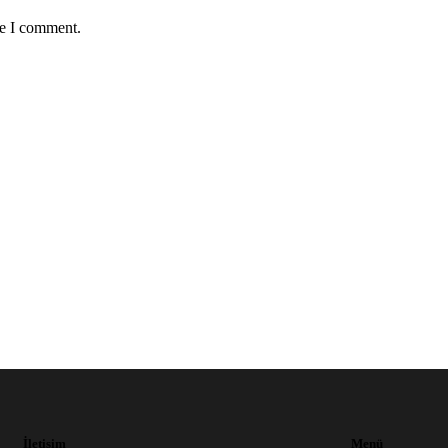
me I comment.
İletişim
Menü