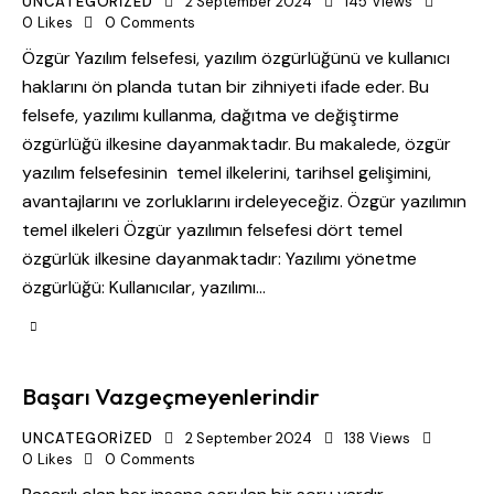
UNCATEGORIZED
2 September 2024
145
Views
0
Likes
0
Comments
Özgür Yazılım felsefesi, yazılım özgürlüğünü ve kullanıcı
haklarını ön planda tutan bir zihniyeti ifade eder. Bu
felsefe, yazılımı kullanma, dağıtma ve değiştirme
özgürlüğü ilkesine dayanmaktadır. Bu makalede, özgür
yazılım felsefesinin temel ilkelerini, tarihsel gelişimini,
avantajlarını ve zorluklarını irdeleyeceğiz. Özgür yazılımın
temel ilkeleri Özgür yazılımın felsefesi dört temel
özgürlük ilkesine dayanmaktadır: Yazılımı yönetme
özgürlüğü: Kullanıcılar, yazılımı…
Başarı Vazgeçmeyenlerindir
UNCATEGORIZED
2 September 2024
138
Views
0
Likes
0
Comments