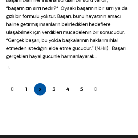
Başarılı olan her insana sorulan bir soru vardır,
“başarınızın sırrı nedir?” Oysaki başarının bir sırrı ya da
gizli bir formülü yoktur. Başarı, bunu hayatının amacı
haline getirmiş insanların belirledikleri hedeflere
ulaşabilmek için verdikleri mücadelenin bir sonucudur.
“Gerçek başarı, bu yolda başkalarının haklarını ihlal
etmeden istediğini elde etme gücüdür.” (N.Hill) Başarı
gerçekleri hayal gücünle harmanlayarak…
1
3
>
4
5
2