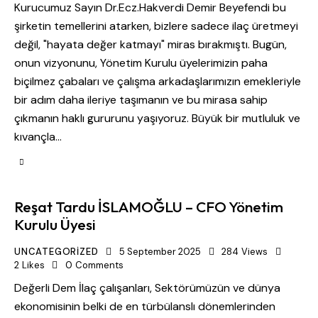
Kurucumuz Sayın Dr.Ecz.Hakverdi Demir Beyefendi bu
şirketin temellerini atarken, bizlere sadece ilaç üretmeyi
değil, "hayata değer katmayı" miras bırakmıştı. Bugün,
onun vizyonunu, Yönetim Kurulu üyelerimizin paha
biçilmez çabaları ve çalışma arkadaşlarımızın emekleriyle
bir adım daha ileriye taşımanın ve bu mirasa sahip
çıkmanın haklı gururunu yaşıyoruz. ​Büyük bir mutluluk ve
kıvançla…
Reşat Tardu İSLAMOĞLU – CFO Yönetim
Kurulu Üyesi
UNCATEGORIZED
5 September 2025
284
Views
2
Likes
0
Comments
Değerli Dem İlaç çalışanları, Sektörümüzün ve dünya
ekonomisinin belki de en türbülanslı dönemlerinden