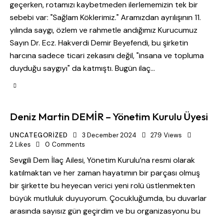
geçerken, rotamızı kaybetmeden ilerlememizin tek bir
sebebi var: "Sağlam Köklerimiz." Aramızdan ayrılışının 11.
yılında saygı, özlem ve rahmetle andığımız Kurucumuz
Sayın Dr. Ecz. Hakverdi Demir Beyefendi, bu şirketin
harcına sadece ticari zekasını değil, "insana ve topluma
duyduğu saygıyı" da katmıştı. Bugün ilaç…
Deniz Martin DEMİR – Yönetim Kurulu Üyesi
UNCATEGORIZED
3 December 2024
279
Views
2
Likes
0
Comments
Sevgili Dem İlaç Ailesi, Yönetim Kurulu’na resmi olarak
katılmaktan ve her zaman hayatımın bir parçası olmuş
bir şirkette bu heyecan verici yeni rolü üstlenmekten
büyük mutluluk duyuyorum. Çocukluğumda, bu duvarlar
arasında sayısız gün geçirdim ve bu organizasyonu bu