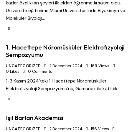
kadar özel kılan şeyleri ilk elden öğrenme fırsatım oldu.
Üniversite eğitimime Miami Üniversitesi'nde Biyokimya ve
Moleküler Biyoloji…
1. Hacettepe Nöromüsküler Elektrofizyoloji
Sempozyumu
UNCATEGORIZED
2 December 2024
169
Views
0
Likes
0
Comments
1-3 Kasım 2024'teki 1. Hacettepe Nöromüsküler
Elektrofizyoloji Sempozyumu'na, Gamunex ile katıldık.
Işıl Barlan Akademisi
UNCATEGORIZED
2 December 2024
156
Views