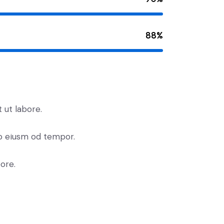
88%
 ut labore.
do eiusm od tempor.
ore.