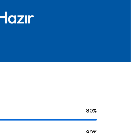
Hazır
80%
90%