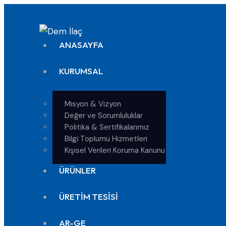
ANASAYFA
KURUMSAL
Misyon & Vizyon
Değer ve Sorumluluklar
Politika & Sertifikalarımız
Bilgi Toplumu Hizmetleri
Kişisel Verileri Koruma Kanunu
ÜRÜNLER
ÜRETİM TESİSİ
AR-GE