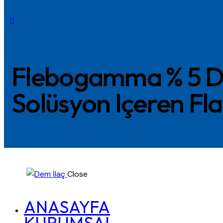
Flebogamma % 5 DIF
Solüsyon Içeren Fl
Close
ANASAYFA
KURUMSAL