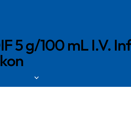
 5 g/100 mL I.V. Inf
akon