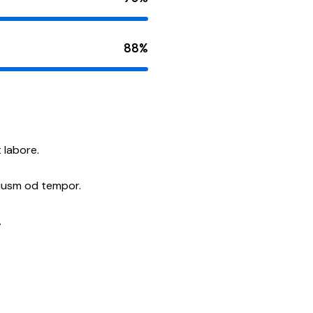
88%
 labore.
eiusm od tempor.
.