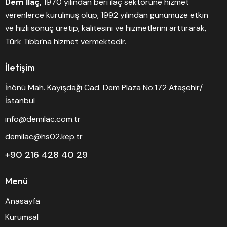
Dem İlaç,
1970 yılından beri ilaç sektörüne hizmet
verenlerce kurulmuş olup, 1992 yılından günümüze etkin
ve hızlı sonuç üretip, kalitesini ve hizmetlerini arttırarak,
Türk Tıbbı’na hizmet vermektedir.
İletişim
İnönü Mah. Kayışdağı Cad. Dem Plaza No:172 Ataşehir/
İstanbul
info@demilac.com.tr
demilac@hs02.kep.tr
+90 216 428 40 29
Menü
Anasayfa
Kurumsal