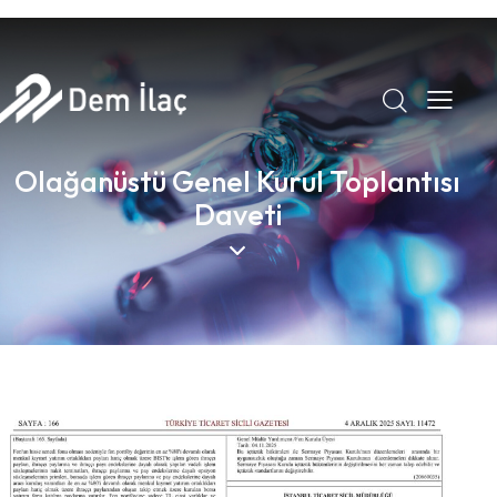
Olağanüstü Genel Kurul Toplantısı
Daveti